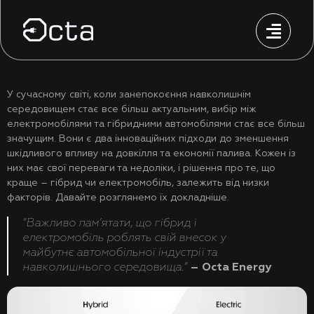
У сучасному світі, коли занепокоєння навколишнім
середовищем стає все більш актуальним, вибір між
електромобілями та гібридними автомобілями стає все більш
значущим. Вони є два інноваційних підходи до зменшення
шкідливого впливу на довкілля та економії палива. Кожен із
них має свої переваги та недоліки, і рішення про те, що
краще – гібрид чи електромобіль, залежить від низки
факторів. Давайте розглянемо їх докладніше.
“Важливо пам’ятати, що гібрид і
електромобіль роблять свій внесок у
майбутнє автомобільної індустрії та
навколишнього середовища.”
– Octa Energy