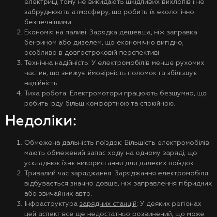
електриці, тому не викидають шкідливих вихлопів і не
забруднюють атмосферу, що робить їх екологічно
безпечнішими.
Економія на паливі: Зарядка дешевша, ніж заправка
бензином або дизелем, що економічно вигідно,
особливо в довгостроковій перспективі.
Технічна надійність: У електромобілів менше рухомих
частин, що знижує ймовірність поломок та збільшує
надійність.
Тиха робота: Електромотори працюють безшумно, що
робить їзду більш комфортною та спокійною.
Недоліки:
Обмежена дальність поїздок: Більшість електромобілів
мають обмежений запас ходу на одному заряді, що
ускладнює їхнє використання для далеких поїздок.
Тривалий час заряджання: Заряджання електромобіля
відбувається значно довше, ніж заправлення гібридних
або звичайних авто.
Інфраструктура
зарядних станцій
: У деяких регіонах
цей аспект все ще недостатньо розвинений, що може