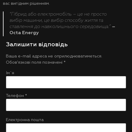
вас вигідним рішенням.
“Гібрид або електромобіль
–
це не просто
вибір машини, це вибір способу життя та
ставлення до навколишнього середовища.”
–
Octa Energy
Залишити відповідь
Ваша e-mail адреса не оприлюднюватиметься.
Обов’язкові поля позначені
*
Ім`я
Телефон
*
Електронна пошта