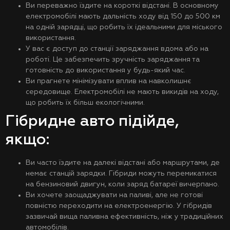
Ви переважно їздите на короткі відстані. В основному
електромобілі мають дальність ходу від 150 до 500 км
на одній зарядці, що робить їх ідеальними для міського
використання.
У вас є доступ до станції заряджання вдома або на
роботі. Це забезпечить зручність заряджання та
готовність до використання у будь-який час.
Ви прагнете мінімізувати вплив на навколишнє
середовище. Електромобілі не мають викидів на ходу,
що робить їх більш екологічними.
Гібридне авто підійде,
якщо:
Ви часто їздите на далекі відстані або маршрутами, де
немає станцій зарядки. Гібриди можуть перемикатися
на бензиновий двигун, коли заряд батареї вичерпано.
Ви хочете заощаджувати на паливі, але не готові
повністю переходити на електроенергію. У гібридів
зазвичай вища паливна ефективність, ніж у традиційних
автомобілів.