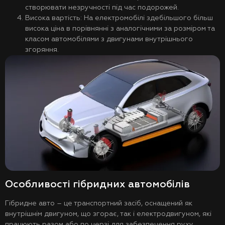
створювати незручності під час подорожей.
Висока вартість: На електромобілі здебільшого більш
висока ціна в порівнянні з аналогічними за розміром та
класом автомобілями з двигунами внутрішнього
згоряння.
Особливості гібридних автомобілів
Гібридне авто – це транспортний засіб, оснащений як
внутрішнім двигуном, що згорає, так і електродвигуном, які
працюють разом або по черзі для забезпечення руху.