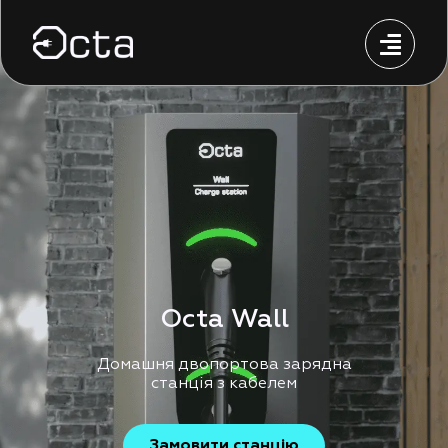
Octa Wall
Домашня двопортова зарядна
станція з кабелем
Замовити станцію