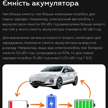
Ємність акумулятора
Чим більша ємність, тим більше електрики потрібно для
повної зарядки. Наприклад, електричний автомобіль з
акумулятором ємністю 60 кВт·год вимагатиме більше енергії,
ніж той, у якого ємність акумулятора становить 40 кВт·год.
Для визначення загальної кількості енергії, необхідної для
заряджання, помножте ємність акумулятора на відсоток
розряду. Наприклад, якщо ваш електромобіль має батарею
ємністю 50 кВт·год і розрядився на 30%, то для повної
зарядки потрібно 15 кВт·год енергії (50 кВт·год * 0,3).