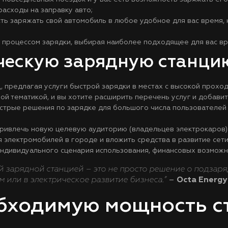
расходы на заправку авто;
ть заряжать свой автомобиль в любое удобное для вас время, 
 процессом зарядки, выбирая наиболее подходящее для вас вре
ескую зарядную станцию
 предлагая услуги быстрой зарядки в местах с высокой прохо
ной тематикой, и вы хотите расширить перечень услуг и добави
стрые решения по зарядке для большого числа пользователей
 привлечь новую целевую аудиторию (владельцев электрокаров
 электромобилей в городе и вложить средства в развитие сети
индивидуального сценария использования, финансовых возможн
зарядной станцией – это не просто решение о подзарядк
м или в электрическое развитие бизнеса.”
–
Octa Energy
обходимую мощность с