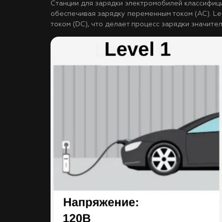
Станции для зарядки электромобилей классифицирую
обеспечивая зарядку переменным током (AC). Le
током (DC), что делает процесс зарядки значитель