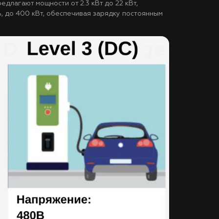
редлагают мощности от 2.3 кВт до 22 кВт,
, до 400 кВт, обеспечивая зарядку постоянным