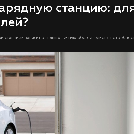
арядную станцию: для
елей?
станцией зависит от ваших личных обстоятельств, потребносте