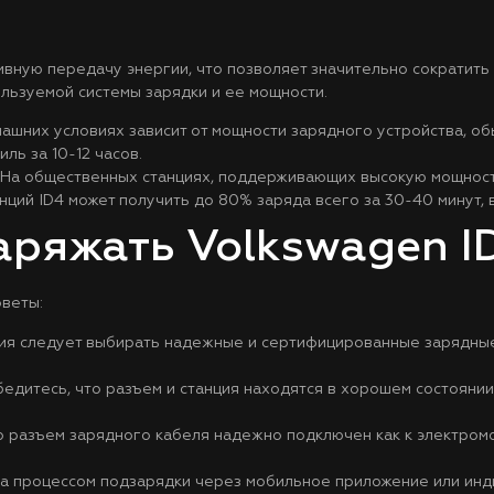
ную передачу энергии, что позволяет значительно сократить 
ользуемой системы зарядки и ее мощности.
ашних условиях зависит от мощности зарядного устройства, обы
ль за 10-12 часов.
: На общественных станциях, поддерживающих высокую мощнос
ций ID4 может получить до 80% заряда всего за 30-40 минут, в
аряжать Volkswagen I
веты:
ия следует выбирать надежные и сертифицированные зарядные 
бедитесь, что разъем и станция находятся в хорошем состоян
 разъем зарядного кабеля надежно подключен как к электромо
за процессом подзарядки через мобильное приложение или инд