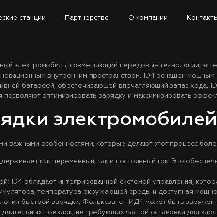
ские станции
Партнерство
О компании
Контакт
ный электромобиль, совмещающий передовые технологии, эстет
нновационным внутренним пространством. ID4 оснащен мощным
тивной батареей, обеспечивающей впечатляющий запас хода, I
я позволяют оптимизировать зарядку и максимизировать эффект
ядки электромобилей
ими важными особенностями, которые делают этот процесс боле
держивает как переменный, так и постоянный ток. Это обеспеч
ой: ID4 обладает интегрированной системой управления, котор
кумулятора, температура окружающей среды и доступная мощнос
логии быстрой зарядки, Фольксваген ИД4 может быть заряжен 
 длительных поездок, не требующих частой остановки для заря