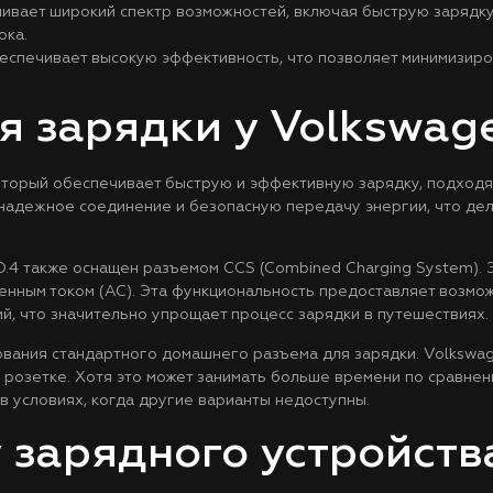
чивает широкий спектр возможностей, включая быструю зарядку
ока.
спечивает высокую эффективность, что позволяет минимизиров
я зарядки у Volkswage
который обеспечивает быструю и эффективную зарядку, подход
 надежное соединение и безопасную передачу энергии, что де
.4 также оснащен разъемом CCS (Combined Charging System). 
менным током (AC). Эта функциональность предоставляет возмо
й, что значительно упрощает процесс зарядки в путешествиях.
вания стандартного домашнего разъема для зарядки. Volkswage
розетке. Хотя это может занимать больше времени по сравнени
в условиях, когда другие варианты недоступны.
у зарядного устройств